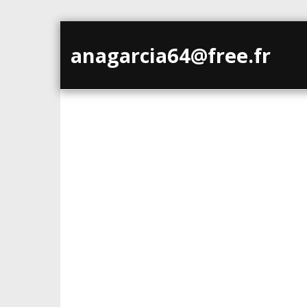
anagarcia64@free.fr
ACC